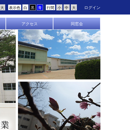
ログイン
表示色
行間
アクセス
同窓会