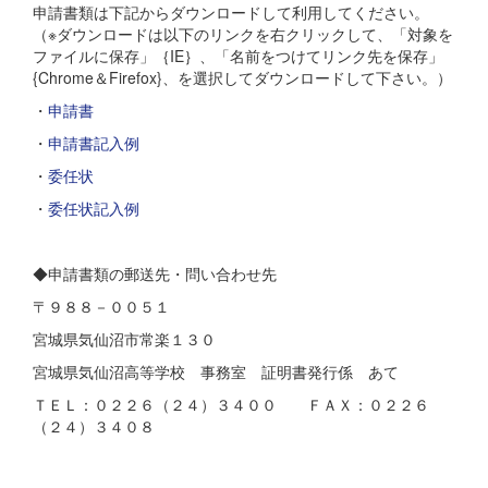
申請書類は下記からダウンロードして利用してください。
（※ダウンロードは以下のリンクを右クリックして、「対象を
ファイルに保存」｛IE｝、「名前をつけてリンク先を保存」
{Chrome＆Firefox}、を選択してダウンロードして下さい。）
・
申請書
・
申請書記入例
・
委任状
・
委任状記入例
◆申請書類の郵送先・問い合わせ先
〒９８８－００５１
宮城県気仙沼市常楽１３０
宮城県気仙沼高等学校 事務室 証明書発行係 あて
ＴＥＬ：０２２６（２４）３４００ ＦＡＸ：０２２６
（２４）３４０８