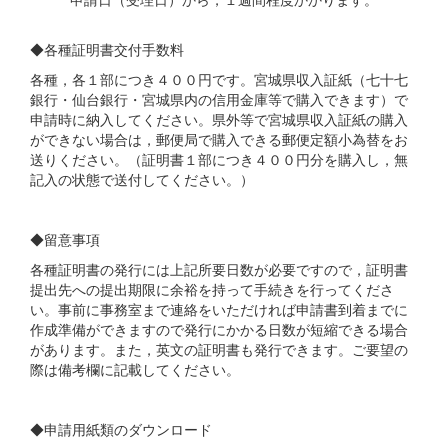
◆各種証明書交付手数料
各種，各１部につき４００円です。宮城県収入証紙（七十七
銀行・仙台銀行・宮城県内の信用金庫等で購入できます）で
申請時に納入してください。県外等で宮城県収入証紙の購入
ができない場合は，郵便局で購入できる郵便定額小為替をお
送りください。（証明書１部につき４００円分を購入し，無
記入の状態で送付してください。）
◆留意事項
各種証明書の発行には上記所要日数が必要ですので，証明書
提出先への提出期限に余裕を持って手続きを行ってくださ
い。事前に事務室まで連絡をいただければ申請書到着までに
作成準備ができますので発行にかかる日数が短縮できる場合
があります。また，英文の証明書も発行できます。ご要望の
際は備考欄に記載してください。
◆申請用紙類のダウンロード