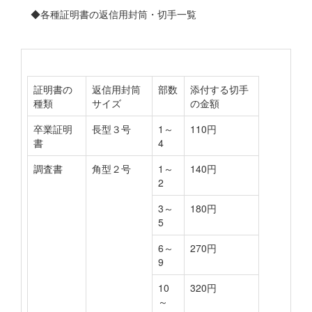
◆各種証明書の返信用封筒・切手一覧
証明書の
返信用封筒
部数
添付する切手
種類
サイズ
の金額
卒業証明
長型３号
1～
110円
書
4
調査書
角型２号
1～
140円
2
3～
180円
5
6～
270円
9
10
320円
～