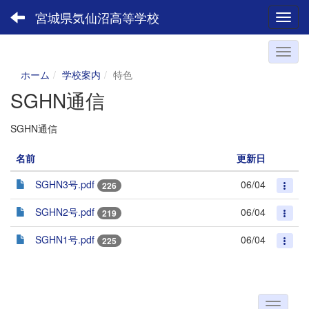
宮城県気仙沼高等学校
Toggl
ホーム
学校案内
特色
SGHN通信
SGHN通信
名前
更新日
SGHN3号.pdf
06/04
226
SGHN2号.pdf
06/04
219
SGHN1号.pdf
06/04
225