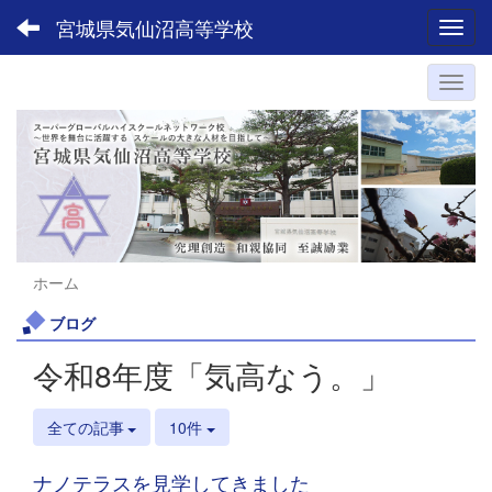
宮城県気仙沼高等学校
Toggl
ホーム
ブログ
令和8年度「気高なう。」
全ての記事
10件
ナノテラスを見学してきました