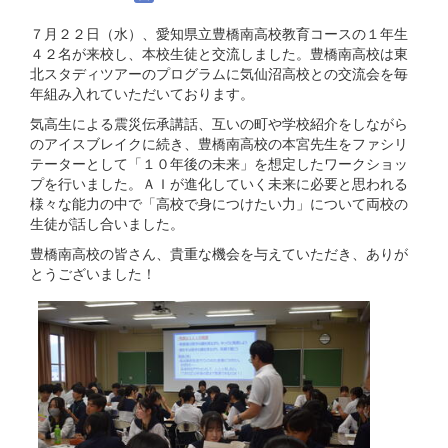
７月２２日（水）、愛知県立豊橋南高校教育コースの１年生
４２名が来校し、本校生徒と交流しました。豊橋南高校は東
北スタディツアーのプログラムに気仙沼高校との交流会を毎
年組み入れていただいております。
気高生による震災伝承講話、互いの町や学校紹介をしながら
のアイスブレイクに続き、豊橋南高校の本宮先生をファシリ
テーターとして「１０年後の未来」を想定したワークショッ
プを行いました。ＡＩが進化していく未来に必要と思われる
様々な能力の中で「高校で身につけたい力」について両校の
生徒が話し合いました。
豊橋南高校の皆さん、貴重な機会を与えていただき、ありが
とうございました！