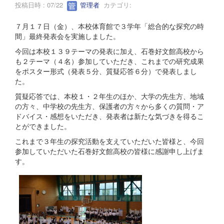
投稿日時 : 07/22
管理者
カテゴリ:
７月１７日（金）、本校体育館で３学年「総合的な探究の時
間」最終発表会を実施しました。
今回は本校１３９テーマの発表に加え、石巻好文館高校から
も２テーマ（４名）参加していただき、これまでの研究成果
をポスター形式（発表５分、質疑応答６分）で発表しまし
た。
質疑応答では、本校１・２年生のほか、大学の先生方、地域
の方々、中学校の先生方、保護者の方々から多くの質問・ア
ドバイス・感想をいただき、発表者は新たな気づきを得るこ
とができました。
これまで３年生の探究活動を支えていただいた皆様と、今回
参加していただいた石巻好文館高校の皆様に感謝申し上げま
す。