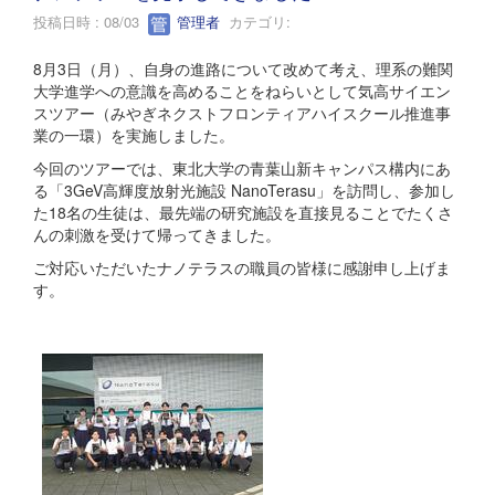
投稿日時 : 08/03
管理者
カテゴリ:
8月3日（月）、自身の進路について改めて考え、理系の難関
大学進学への意識を高めることをねらいとして気高サイエン
スツアー（みやぎネクストフロンティアハイスクール推進事
業の一環）を実施しました。
今回のツアーでは、東北大学の青葉山新キャンパス構内にあ
る「3GeV高輝度放射光施設 NanoTerasu」を訪問し、参加し
た18名の生徒は、最先端の研究施設を直接見ることでたくさ
んの刺激を受けて帰ってきました。
ご対応いただいたナノテラスの職員の皆様に感謝申し上げま
す。