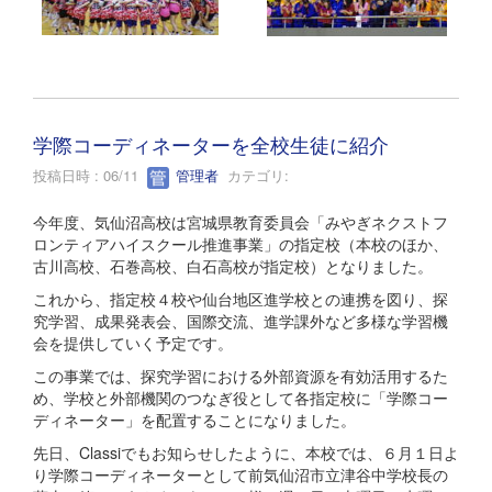
学際コーディネーターを全校生徒に紹介
投稿日時 : 06/11
管理者
カテゴリ:
今年度、気仙沼高校は宮城県教育委員会「みやぎネクストフ
ロンティアハイスクール推進事業」の指定校（本校のほか、
古川高校、石巻高校、白石高校が指定校）となりました。
これから、指定校４校や仙台地区進学校との連携を図り、探
究学習、成果発表会、国際交流、進学課外など多様な学習機
会を提供していく予定です。
この事業では、探究学習における外部資源を有効活用するた
め、学校と外部機関のつなぎ役として各指定校に「学際コー
ディネーター」を配置することになりました。
先日、Classiでもお知らせしたように、本校では、６月１日よ
り学際コーディネーターとして前気仙沼市立津谷中学校長の