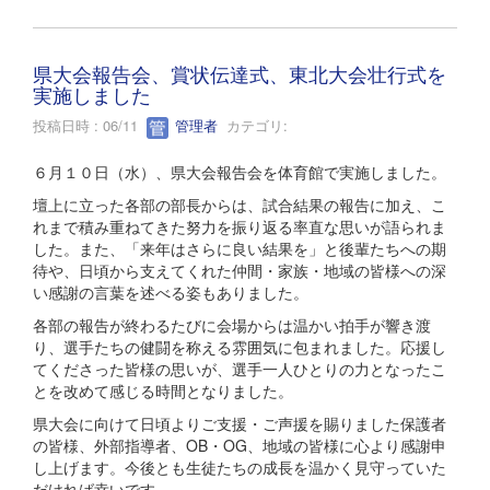
県大会報告会、賞状伝達式、東北大会壮行式を
実施しました
投稿日時 : 06/11
管理者
カテゴリ:
６月１０日（水）、県大会報告会を体育館で実施しました。
壇上に立った各部の部長からは、試合結果の報告に加え、こ
れまで積み重ねてきた努力を振り返る率直な思いが語られま
した。また、「来年はさらに良い結果を」と後輩たちへの期
待や、日頃から支えてくれた仲間・家族・地域の皆様への深
い感謝の言葉を述べる姿もありました。
各部の報告が終わるたびに会場からは温かい拍手が響き渡
り、選手たちの健闘を称える雰囲気に包まれました。応援し
てくださった皆様の思いが、選手一人ひとりの力となったこ
とを改めて感じる時間となりました。
県大会に向けて日頃よりご支援・ご声援を賜りました保護者
の皆様、外部指導者、OB・OG、地域の皆様に心より感謝申
し上げます。今後とも生徒たちの成長を温かく見守っていた
だければ幸いです。