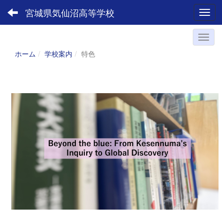
宮城県気仙沼高等学校
Toggl
ホーム
学校案内
特色