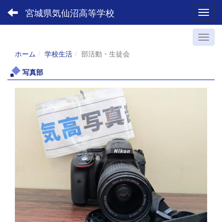
宮城県気仙沼高等学校
Toggl
ホーム
学校生活
部活動・生徒会
写真部