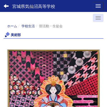
宮城県気仙沼高等学校
Toggl
ホーム
学校生活
部活動・生徒会
美術部